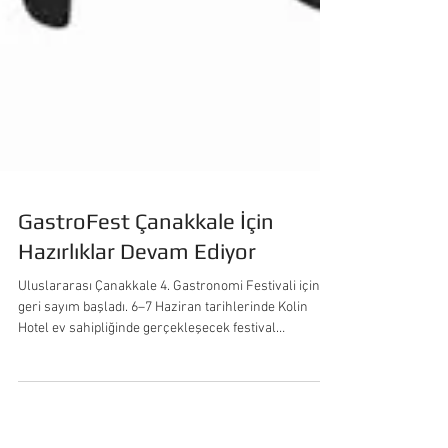
GastroFest Çanakkale İçin
Hazırlıklar Devam Ediyor
Uluslararası Çanakkale 4. Gastronomi Festivali için
geri sayım başladı. 6–7 Haziran tarihlerinde Kolin
Hotel ev sahipliğinde gerçekleşecek festival
öncesinde; katılımcılar, şefler, atölyeler, sahne
programları ve gastronomi deneyimleri için
hazırlıklarımız tüm heyecanıyla sürüyor. Bu yıl da