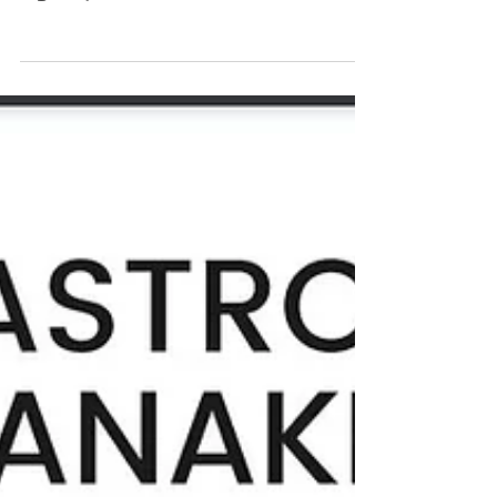
Gastrofest Lezzet Düşkünlerini
Ağırlayacak