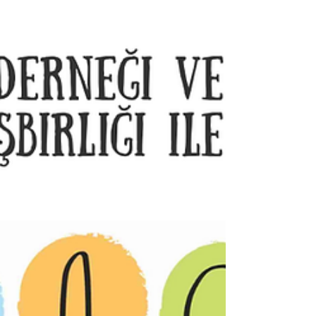
gastronomi, kültür, müzik ve yerel lezzetleri bir araya
getirecek GastroFest Çanakkale’de; ziyaretçilerimizi
dopdolu bir festival atmosferi bekliyor. Festival
programı, sahne duyuruları ve