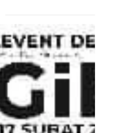
GastroFest Çanakkale Festivali